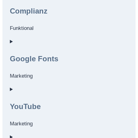
to
Complianz
service
wordpress
Funktional
Consent
to
Google Fonts
service
complianz
Marketing
Consent
to
YouTube
service
google-
fonts
Marketing
Consent