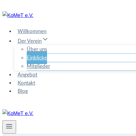
Zum
Inhalt
springen
Willkommen
Der Verein
Über uns
Einblicke
Mitglieder
Angebot
Kontakt
Blog