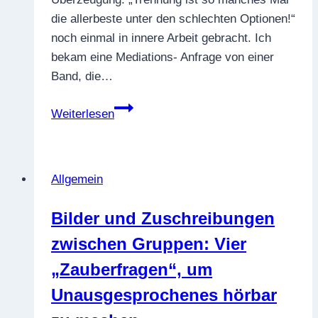
die allerbeste unter den schlechten Optionen!“
noch einmal in innere Arbeit gebracht. Ich
bekam eine Mediations- Anfrage von einer
Band, die…
Ergebnisoffenheit
Weiterlesen
in
Trennungsmediationen
bewahren
Allgemein
–
von
Bilder und Zuschreibungen
der
zwischen Gruppen: Vier
Kraft
eines
„Zauberfragen“, um
inneren
Unausgesprochenes hörbar
Mantras