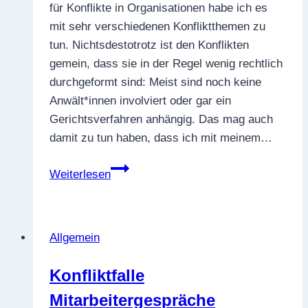
für Konflikte in Organisationen habe ich es
mit sehr verschiedenen Konfliktthemen zu
tun. Nichtsdestotrotz ist den Konflikten
gemein, dass sie in der Regel wenig rechtlich
durchgeformt sind: Meist sind noch keine
Anwält*innen involviert oder gar ein
Gerichtsverfahren anhängig. Das mag auch
damit zu tun haben, dass ich mit meinem…
„Und
Weiterlesen
ich
habe
dazu
Allgemein
auch
den
Konfliktfalle
entsprechenden
Mitarbeitergespräche
Brief