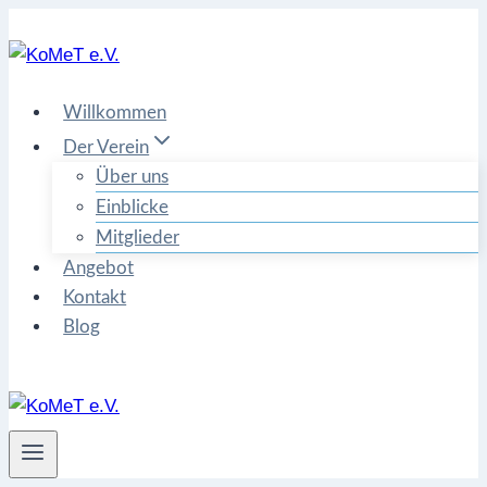
Zum
Inhalt
springen
Willkommen
Der Verein
Über uns
Einblicke
Mitglieder
Angebot
Kontakt
Blog