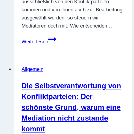
ausschließlich von den Konfliktparteien
kommen und von ihnen auch zur Bearbeitung
ausgewählt werden, so steuern wir
Mediatoren doch mit. Wie entscheiden…
Themenwahl
Weiterlesen
in
der
Mediation:
Allgemein
Wer
bestimmt
Die Selbstverantwortung von
worüber
Konfliktparteien: Der
hier
gesprochen
schönste Grund, warum eine
wird?
Mediation nicht zustande
kommt