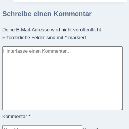
zwischen
Schreibe einen Kommentar
Gruppen:
Vier
Deine E-Mail-Adresse wird nicht veröffentlicht.
„Zauberfragen“,
Erforderliche Felder sind mit
um
*
markiert
Unausgesprochenes
hörbar
zu
machen
Kommentar
*