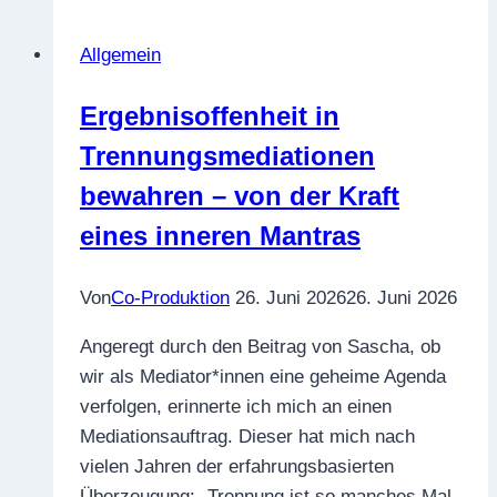
von
Konfliktparteien:
Allgemein
Der
schönste
Ergebnisoffenheit in
Grund,
Trennungsmediationen
warum
eine
bewahren – von der Kraft
Mediation
eines inneren Mantras
nicht
zustande
Von
Co-Produktion
26. Juni 2026
26. Juni 2026
kommt
Angeregt durch den Beitrag von Sascha, ob
wir als Mediator*innen eine geheime Agenda
verfolgen, erinnerte ich mich an einen
Mediationsauftrag. Dieser hat mich nach
vielen Jahren der erfahrungsbasierten
Überzeugung: „Trennung ist so manches Mal