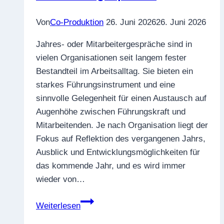
mitgebracht!“
–
Von
Co-Produktion
26. Juni 2026
26. Juni 2026
Vom
Jahres- oder Mitarbeitergespräche sind in
Umgang
vielen Organisationen seit langem fester
mit
Bestandteil im Arbeitsalltag. Sie bieten ein
Schriftstücken
starkes Führungsinstrument und eine
in
sinnvolle Gelegenheit für einen Austausch auf
der
Augenhöhe zwischen Führungskraft und
Mediation
Mitarbeitenden. Je nach Organisation liegt der
Fokus auf Reflektion des vergangenen Jahrs,
Ausblick und Entwicklungsmöglichkeiten für
das kommende Jahr, und es wird immer
wieder von…
Konfliktfalle
Weiterlesen
Mitarbeitergespräche