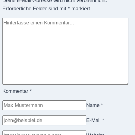
Deine E-Mail-Adresse wird nicht veröffentlicht.
Supervision
Erforderliche Felder sind mit
oder…?“
*
markiert
Gute
Verfahrensentscheidungen
für
die
Konfliktbearbeitung
in
Organisationen
Kommentar
*
Name
*
E-Mail
*