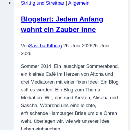
Strittig und Streitbar
|
Allgemein
bedeutet
das
Blogstart: Jedem Anfang
nun
wohnt ein Zauber inne
wieder?
Von
Sascha Kilburg
26. Juni 2026
26. Juni
2026
Sommer 2014 Ein lauschiger Sommerabend,
ein kleines Café im Herzen von Altona und
drei Mediatoren mit einer fixen Idee: Ein Blog
soll es werden. Ein Blog zum Thema
Mediation. Wir, das sind Kirsten, Alischa und
Sascha. Während uns eine leichte,
erfrischende Hamburger Brise um die Ohren
weht, überlegen wir, wie wir unserer Idee
Leben einhauchen….