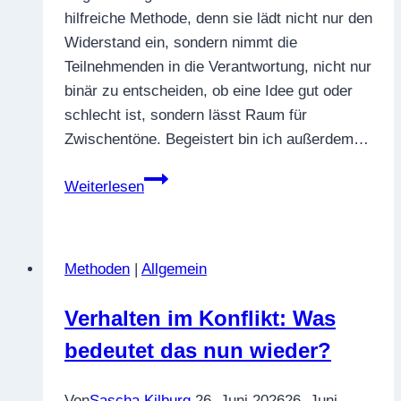
hilfreiche Methode, denn sie lädt nicht nur den
Widerstand ein, sondern nimmt die
Teilnehmenden in die Verantwortung, nicht nur
binär zu entscheiden, ob eine Idee gut oder
schlecht ist, sondern lässt Raum für
Zwischentöne. Begeistert bin ich außerdem…
Systemisch
Weiterlesen
Konsensieren
–
mit
Methoden
|
Allgemein
doppelter
Blickrichtung
Verhalten im Konflikt: Was
auf
bedeutet das nun wieder?
Widerstand
und
Begeisterung
Von
Sascha Kilburg
26. Juni 2026
26. Juni