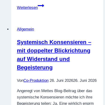
Attributionen
Weiterlesen
im
Konflikt.
Die
Allgemein
Subtilgen
Kriegsführung
Systemisch Konsensieren –
der
mit doppelter Blickrichtung
Konfliktparteien
auf Widerstand und
Begeisterung
Von
Co-Produktion
26. Juni 2026
26. Juni 2026
Angeregt von Mettes Blog-Beitrag über das
systemische Konsensieren möchte ich ihre
Begeisterung teilen: Ja. Eine wirklich enorm