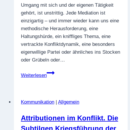
Umgang mit sich und der eigenen Tätigkeit
gehört, ist unstrittig. Jede Mediation ist
einzigartig – und immer wieder kann uns eine
methodische Herausforderung, eine
Haltungshürde, ein kniffliges Thema, eine
vertrackte Konfliktdynamik, eine besonders
eigenwillige Partei oder ähnliches ins Stocken
oder Grübeln oder…
Supervision
Weiterlesen
für
Mediator*innen
–
Kommunikation
|
Allgemein
eine
ganz
Attributionen im Konflikt. Die
freie
Subtilgen Kriegsführung der
Wahl?