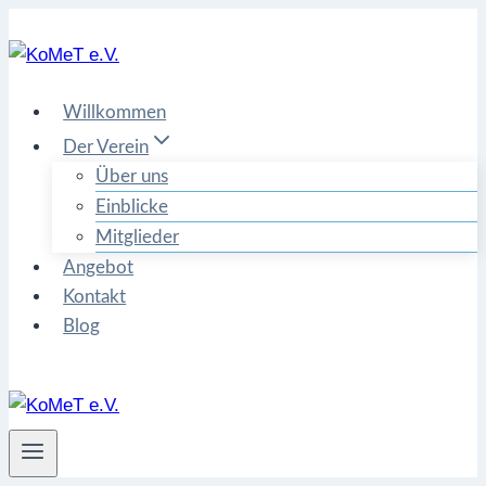
Zum
Inhalt
springen
Willkommen
Der Verein
Über uns
Einblicke
Mitglieder
Angebot
Kontakt
Blog