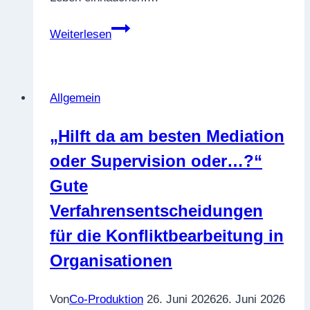
Blogstart:
Weiterlesen
Jedem
Anfang
wohnt
Allgemein
ein
Zauber
„Hilft da am besten Mediation
inne
oder Supervision oder…?“
Gute
Verfahrensentscheidungen
für die Konfliktbearbeitung in
Organisationen
Von
Co-Produktion
26. Juni 2026
26. Juni 2026