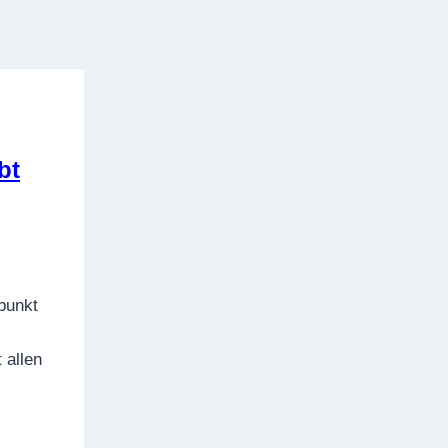
bt
punkt
 allen