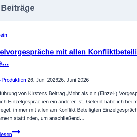
 Beiträge
ein
elvorgespräche mit allen Konfliktbeteil
e…
-Produktion
26. Juni 2026
26. Juni 2026
tführung von Kirstens Beitrag „Mehr als ein (Einzel-) Vorg
ich Einzelgesprächen ein anderer ist. Gelernt habe ich bei 
egel, immer mit allen am Konflikt Beteiligten Einzelgespräc
hmern stattfinden, um anschließend…
Einzelvorgespräche
lesen