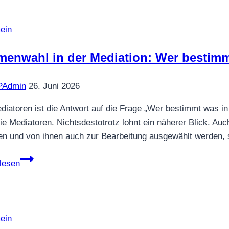
dazu
auch
ein
den
entsprechenden
enwahl in der Mediation: Wer bestimm
Brief
mitgebracht!“
Admin
26. Juni 2026
–
Vom
diatoren ist die Antwort auf die Frage „Wer bestimmt was in 
Umgang
die Mediatoren. Nichtsdestotrotz lohnt ein näherer Blick. A
mit
 und von ihnen auch zur Bearbeitung ausgewählt werden, 
Schriftstücken
Themenwahl
in
lesen
in
der
der
Mediation
Mediation:
Wer
ein
bestimmt