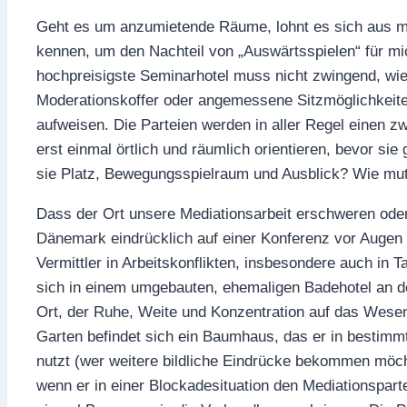
Geht es um anzumietende Räume, lohnt es sich aus mei
kennen, um den Nachteil von „Auswärtsspielen“ für mi
hochpreisigste Seminarhotel muss nicht zwingend, wie i
Moderationskoffer oder angemessene Sitzmöglichkeite
aufweisen. Die Parteien werden in aller Regel einen
erst einmal örtlich und räumlich orientieren, bevor si
sie Platz, Bewegungsspielraum und Ausblick? Wie mut
Dass der Ort unsere Mediationsarbeit erschweren oder 
Dänemark eindrücklich auf einer Konferenz vor Augen g
Vermittler in Arbeitskonflikten, insbesondere auch in T
sich in einem umgebauten, ehemaligen Badehotel an d
Ort, der Ruhe, Weite und Konzentration auf das Wesent
Garten befindet sich ein Baumhaus, das er in bestim
nutzt (wer weitere bildliche Eindrücke bekommen möc
wenn er in einer Blockadesituation den Mediationspar