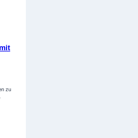
mit
en zu
e