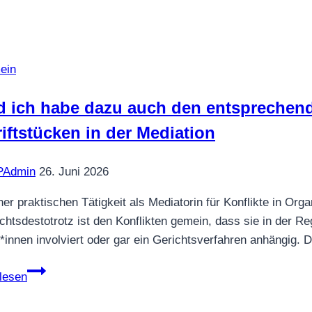
mit
allen
Konfliktbeteiligten?
Was
ein
ich
gelernt
 ich habe dazu auch den entsprechend
und
iftstücken in der Mediation
was
ich
Admin
26. Juni 2026
erlebt
habe…
ner praktischen Tätigkeit als Mediatorin für Konflikte in Or
ichtsdestotrotz ist den Konflikten gemein, dass sie in der R
*innen involviert oder gar ein Gerichtsverfahren anhängig
„Und
lesen
ich
habe