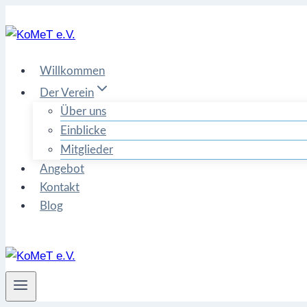
Zum
Inhalt
springen
Willkommen
Der Verein
Über uns
Einblicke
Mitglieder
Angebot
Kontakt
Blog