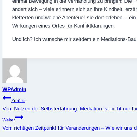
einmal Bewegung in die Verhandlung zu bringen: Die 
ändert sich – viele erinnern sich an ihre Kindheit, e
kletterten und welche Abenteuer sie dort erleben… ein
Wirkungen eines Ortes für Konfliktklärungen.
Und ich? Ich wünsche mir seitdem ein Mediations-Ba
WPAdmin
Beitragsnavigation
Zurück
Vom Nutzen der Selbsterfahrung: Mediation ist nicht nur fü
Weiter
Vom richtigen Zeitpunkt für Veränderungen – Wie wir uns 