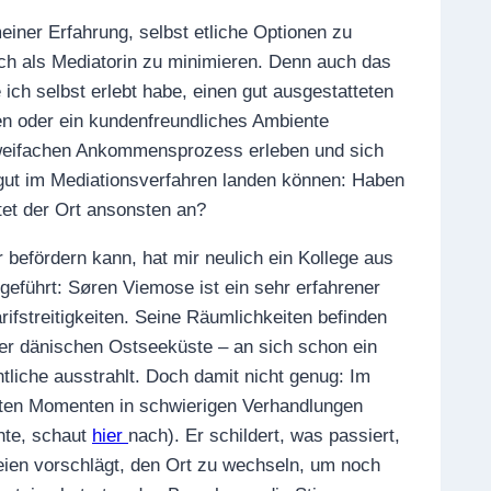
ner Erfahrung, selbst etliche Optionen zu
ch als Mediatorin zu minimieren. Denn auch das
ch selbst erlebt habe, einen gut ausge­statteten
n oder ein kundenfreundliches Am­biente
 zweifachen Ankommensprozess erleben und sich
e gut im Mediationsverfahren landen können: Haben
et der Ort ansonsten an?
befördern kann, hat mir neulich ein Kollege aus
eführt: Søren Viemose ist ein sehr erfah­rener
arifstreitigkeiten. Seine Räumlichkeiten befinden
er dänischen Ostseeküste – an sich schon ein
liche ausstrahlt. Doch damit nicht genug: Im
mten Momenten in schwierigen Verhandlungen
hte, schaut
hier
nach). Er schildert, was passiert,
teien vorschlägt, den Ort zu wechseln, um noch