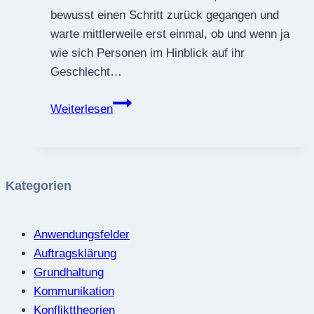
bewusst einen Schritt zurück gegangen und
warte mittlerweile erst einmal, ob und wenn ja
wie sich Personen im Hinblick auf ihr
Geschlecht…
Umgang
Weiterlesen
mit
geschlechtlicher
Diversität:
Wie
Kategorien
sprechen
wir
Anwendungsfelder
Menschen
Auftragsklärung
an?
Grundhaltung
Kommunikation
Konflikttheorien