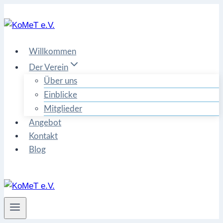
Zum
Inhalt
springen
Willkommen
Der Verein
Über uns
Einblicke
Mitglieder
Angebot
Kontakt
Blog