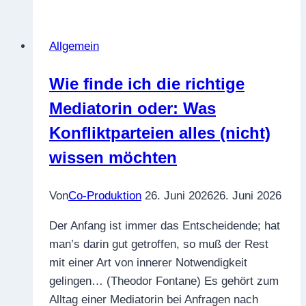
Kommunika­
tionshaltungen
Allgemein
von
Virginia
Wie finde ich die richtige
Satir:
Mediatorin oder: Was
Kommuni­
zieren
Konfliktparteien alles (nicht)
Sie
wissen möchten
mal
ganz
Von
Co-Produktion
26. Juni 2026
26. Juni 2026
anders!
Der Anfang ist immer das Entscheidende; hat
man’s darin gut getroffen, so muß der Rest
mit einer Art von innerer Notwendigkeit
gelingen… (Theodor Fontane) Es gehört zum
Alltag einer Mediatorin bei Anfragen nach