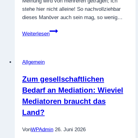
Meinung wird von mehreren getragen; ich
stehe hier nicht alleine! So nachvollziehbar
dieses Manöver auch sein mag, so wenig…
„Findest
Weiterlesen
du
nicht?“
–
Allgemein
Über
den
Zum gesellschaftlichen
Umgang
Bedarf an Mediation: Wieviel
mit
Gruppenbildungen
Mediatoren braucht das
in
Land?
Mediationen
Von
WPAdmin
26. Juni 2026