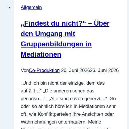
Klimakrise
Allgemein
mit
uns
„Findest du nicht?“ – Über
Mediator*innen
den Umgang mit
zu
tun?
Gruppenbildungen in
Vom
Mediationen
ökologischen
Fußabdruck
Von
Co-Produktion
26. Juni 2026
26. Juni 2026
in
unserem
„Und ich bin nicht der einzige, dem das
Beruf
auffällt…“ „Die anderen sehen das
genauso…“, „Alle sind davon genervt…“. So
oder so ähnlich höre ich in Mediationen sehr
oft, wie Konfliktparteien ihre Ansichten oder
Wahrnehmungen untermauern. Meine