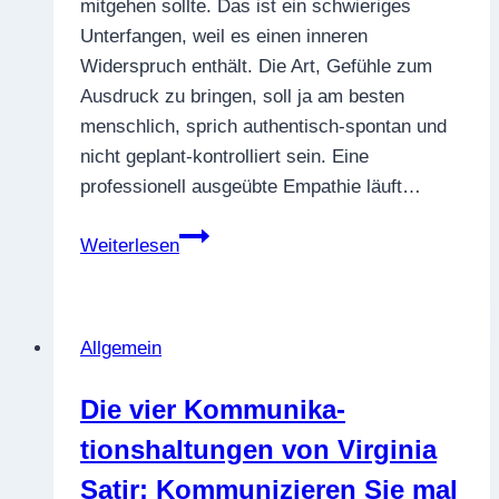
mitgehen sollte. Das ist ein schwieriges
Unterfangen, weil es einen inneren
Widerspruch enthält. Die Art, Gefühle zum
Ausdruck zu bringen, soll ja am besten
menschlich, sprich authentisch-spontan und
nicht geplant-kontrolliert sein. Eine
professionell ausgeübte Empathie läuft…
Empathie
Weiterlesen
in
der
Media­
Allgemein
tion:
Balance
Die vier Kommunika­
zwischen
tionshaltungen von Virginia
Menschlichkeit
und
Satir: Kommuni­zieren Sie mal