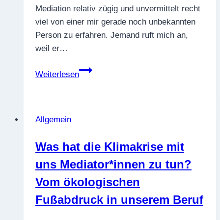
Mediation relativ zügig und unvermittelt recht
viel von einer mir gerade noch unbekannten
Person zu erfahren. Jemand ruft mich an,
weil er…
Wie
Weiterlesen
finde
ich
die
Allgemein
richtige
Mediatorin
Was hat die Klimakrise mit
oder:
uns Mediator*innen zu tun?
Was
Konfliktparteien
Vom ökologischen
alles
Fußabdruck in unserem Beruf
(nicht)
wissen