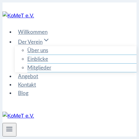
Zum
Inhalt
springen
Willkommen
Der Verein
Über uns
Einblicke
Mitglieder
Angebot
Kontakt
Blog