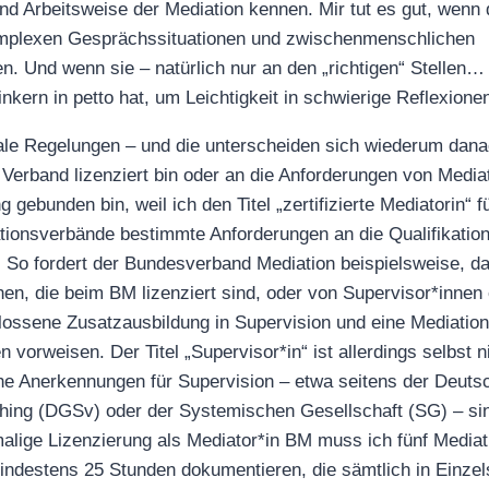
nd Arbeitsweise der Mediation kennen. Mir tut es gut, wenn
mplexen Gesprächssituationen und zwischenmenschlichen
. Und wenn sie – natürlich nur an den „richtigen“ Stellen…
kern in petto hat, um Leichtigkeit in schwierige Reflexione
le Regelungen – und die unterscheiden sich wiederum danac
 Verband lizenziert bin oder an die Anforderungen von Medi
gebunden bin, weil ich den Titel „zertifizierte Mediatorin“ 
tionsverbände bestimmte Anforderungen an die Qualifikatio
. So fordert der Bundesverband Mediation beispielsweise, d
nen, die beim BM lizenziert sind, oder von Supervisor*innen e
ossene Zusatzausbildung in Supervision und eine Mediation
vorweisen. Der Titel „Supervisor*in“ ist allerdings selbst n
e Anerkennungen für Supervision – etwa seitens der Deutsc
ing (DGSv) oder der Systemischen Gesellschaft (SG) – sind 
malige Lizenzierung als Mediator*in BM muss ich fünf Mediat
destens 25 Stunden dokumentieren, die sämtlich in Einzels