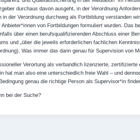
parenz und Qualitätssicherung in der Mediation“ im Herbst
geber durchaus davon ausgeht, in der Verordnung Anforderu
 in der Verordnung durchweg als Fortbildung verstanden wird
r Anbieter*innen von Fortbildungen formuliert wurden. Das b
nfalls über einen berufsqualifizierenden Abschluss einer Be
ms und „über die jeweils erforderlichen fachlichen Kenntni
rordnung). Was immer das dann genau für Supervision von M
sioneller Verortung als verbandlich lizenzierte, zertifizierte
n hat man also eine unterschiedlich freie Wahl – und dennoc
 Bedingung genau die richtige Person als Supervisor*in finde
nn bei der Suche?