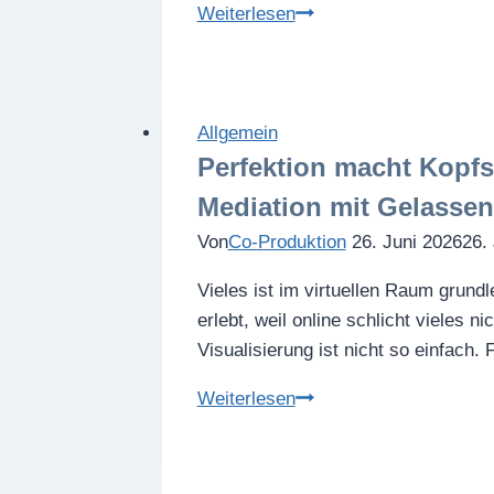
„Und
Weiterlesen
ich
habe
dazu
auch
Allgemein
den
Perfektion macht Kopfs
entsprechenden
Mediation mit Gelassen
Brief
Von
Co-Produktion
26. Juni 2026
26.
mitgebracht!“
–
Vieles ist im virtuellen Raum grund
Vom
erlebt, weil online schlicht vieles n
Umgang
Visualisierung ist nicht so einfach.
mit
Perfektion
Weiterlesen
Schriftstücken
macht
in
Kopfschmerzen:
der
Wie
Mediation