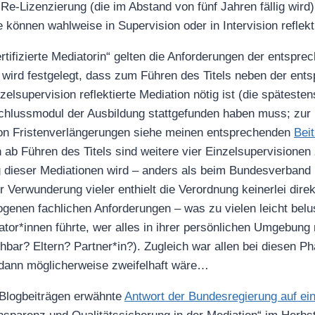
Re-Lizenzierung (die im Abstand von fünf Jahren fällig wird)
 können wahlweise in Supervision oder in Intervision reflekt
ertifizierte Mediatorin“ gelten die Anforderungen der entspr
t wird festgelegt, dass zum Führen des Titels neben der ent
zelsupervision reflektierte Mediation nötig ist (die spätesten
hlussmodul der Ausbildung stattgefunden haben muss; zur m
von Fristenverlängerungen siehe meinen entsprechenden
Bei
 ab Führen des Titels sind weitere vier Einzelsupervisionen
 dieser Mediationen wird – anders als beim Bundesverband 
 Verwunderung vieler enthielt die Verordnung keinerlei direk
genen fachlichen Anforderungen – was zu vielen leicht belu
or*innen führte, wer alles in ihrer persönlichen Umgebung 
hbar? Eltern? Partner*in?). Zugleich war allen bei diesen Ph
 dann möglicherweise zweifelhaft wäre…
 Blogbeiträgen erwähnte
Antwort der Bundesregierung auf ein