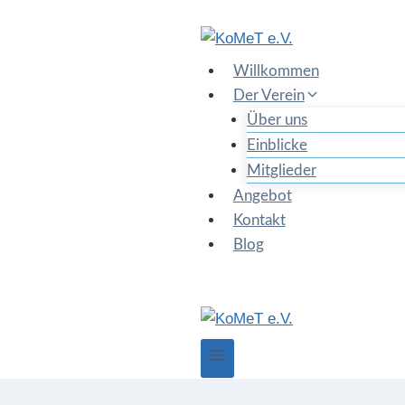
Zum
Inhalt
springen
Willkommen
Der Verein
Über uns
Einblicke
Mitglieder
Angebot
Kontakt
Blog