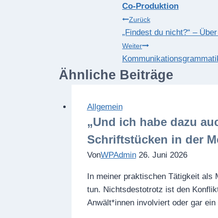
Co-Produktion
Beitragsnaviga
Zurück
„Findest du nicht?“ – Übe
Weiter
Kommunikationsgrammatike
Ähnliche Beiträge
Allgemein
„Und ich habe dazu au
Schriftstücken in der M
Von
WPAdmin
26. Juni 2026
In meiner praktischen Tätigkeit als
tun. Nichtsdestotrotz ist den Konfli
Anwält*innen involviert oder gar e