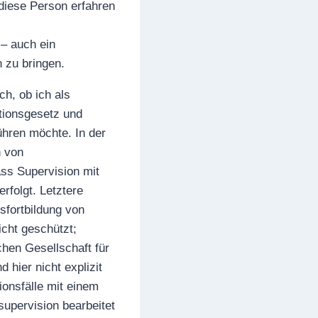
 diese Person erfahren
 – auch ein
n zu bringen.
h, ob ich als
ationsgesetz und
führen möchte. In der
n von
ass Supervision mit
rfolgt. Letztere
sfortbildung von
icht geschützt;
hen Gesellschaft für
hier nicht explizit
ionsfälle mit einem
upervision bearbeitet