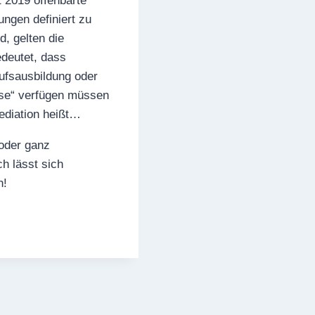
 2019 offenbarte
ngen definiert zu
, gelten die
edeutet, dass
rufsausbildung oder
sse“ verfügen müssen
ediation heißt…
 oder ganz
h lässt sich
n!