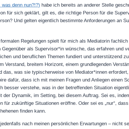
 was denn nun?!?)
habe ich bereits an anderer Stelle gesc
 für sich geklärt, gilt es, die richtige Person für die Superv
Person? Und gelten eigentlich bestimmte Anforderungen an Su
ormalen Regelungen spielt für mich als Mediatorin fachlich
n Gegenüber als Supervisor*in wünsche, das erfahren und ver
chen und beruflichen Themen fundiert und unterstützend zu 
 Verstand, breitem Horizont, einem grundlegenden Verständ
nd das, was sie typischerweise von Mediator*innen erfordert
re dafür, dass ich mit meinen Fragen und Anliegen einen S
h besser verstehe, was in der betreffenden Situation eigentl
mit der Dynamik, im Setting, bei diesem Auftrag. Sei es, inde
 für zukünftige Situationen eröffne. Oder sei es „nur“, das
hehenen finden kann.
edenfalls nach meinen persönlichen Erwartungen – nicht sel